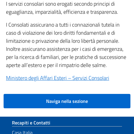
I servizi consolari sono erogati secondo principi di
eguaglianza, imparzialità, efficienza e trasparenza.
I Consolati assicurano a tutti i connazionali tutela in
caso di violazione dei loro diritti fondamentali e di
limitazione o privazione della loro libertà personale.
Inoltre assicurano assistenza per i casi di emergenza,
per la ricerca di familiari, per le pratiche di successione
aperte all’estero e per il rimpatrio delle salme.
Ministero degli Affari Esteri – Servizi Consolari
Naviga nella sezione
Sezione footer
Recapiti e Contatti
Casa Italia