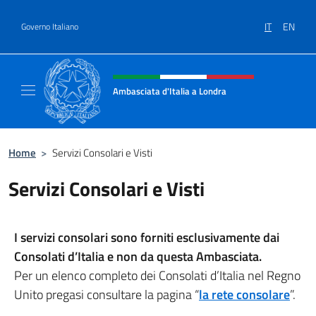
Salta al contenuto
IT
EN
Governo Italiano
Intestazione sito, social e menù
Ambasciata d'Italia a Londra
Il sito ufficiale dell'Ambasciata d'Italia a Lo
Home
>
Servizi Consolari e Visti
Servizi Consolari e Visti
I servizi consolari sono forniti esclusivamente dai
Consolati d’Italia e non da questa Ambasciata.
Per un elenco completo dei Consolati d’Italia nel Regno
Unito pregasi consultare la pagina “
la rete consolare
”.