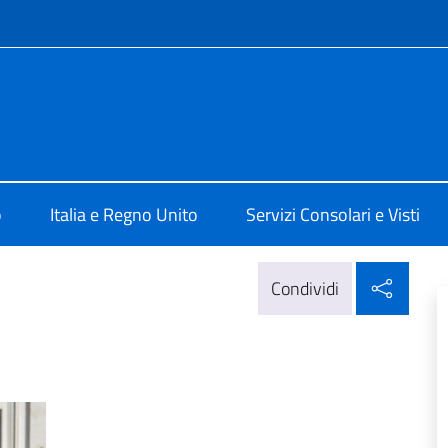
e menù
alia a Londra
o
Italia e Regno Unito
Servizi Consolari e Visti
Condi
Condividi