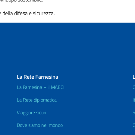
e della difesa e sicurezza.
La Rete Farnesina
L
La Farnesina – il MAECI
C
La Rete diplomatica
I
Viaggiare sicuri
S
Dove siamo nel mondo
C