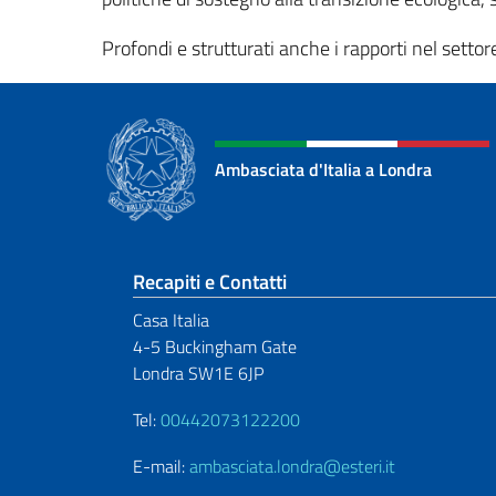
Profondi e strutturati anche i rapporti nel settor
Ambasciata d'Italia a Londra
Sezione footer
Recapiti e Contatti
Casa Italia
4-5 Buckingham Gate
Londra SW1E 6JP
Tel:
00442073122200
E-mail:
ambasciata.londra@esteri.it