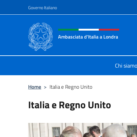
Salta al contenuto
Governo Italiano
Intestazione sito, social 
Ambasciata d'Italia a Londra
Il sito ufficiale dell'Ambasciata d'It
Chi siam
Home
>
Italia e Regno Unito
Italia e Regno Unito