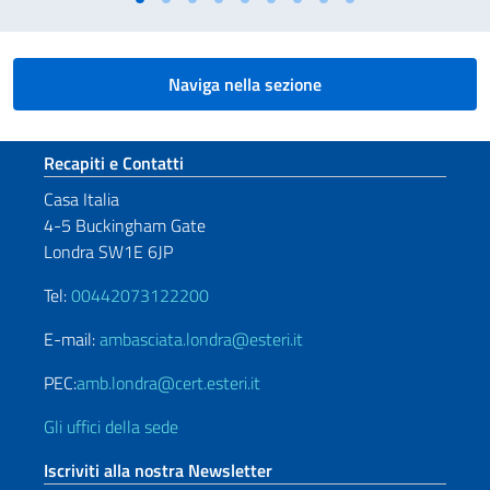
Naviga nella sezione
Sezione footer
Recapiti e Contatti
Casa Italia
4-5 Buckingham Gate
Londra SW1E 6JP
Tel:
00442073122200
E-mail:
ambasciata.londra@esteri.it
PEC:
amb.londra@cert.esteri.it
Gli uffici della sede
Iscriviti alla nostra Newsletter