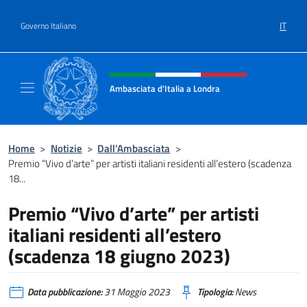
Salta al contenuto
IT
Governo Italiano
Intestazione sito, social e menù
Ambasciata d'Italia a Londra
Il sito ufficiale dell'Ambasciata d'Italia a Lo
Home
>
Notizie
>
Dall’Ambasciata
>
Premio “Vivo d’arte” per artisti italiani residenti all’estero (scadenza
18...
Premio “Vivo d’arte” per artisti
italiani residenti all’estero
(scadenza 18 giugno 2023)
Data pubblicazione:
31 Maggio 2023
Tipologia:
News