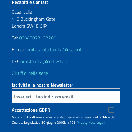
Sezione footer
Recapiti e Contatti
Casa Italia
4-5 Buckingham Gate
Londra SW1E 6JP
Tel:
00442073122200
E-mail:
ambasciata.londra@esteri.it
PEC:
amb.londra@cert.esteri.it
Gli uffici della sede
Iscriviti alla nostra Newsletter
Inserisci la tua email
Accettazione GDPR
Autorizzo il trattamento dei miei dati personali ai sensi del GDPR e del
Decreto Legislativo 30 giugno 2003, n.196
Privacy
Note Legali