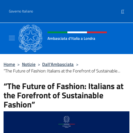
Salta al contenuto
IT
Governo Italiano
Intestazione sito, social e menù
Ambasciata d'Italia a Londra
Il sito ufficiale dell'Ambasciata d'Italia a Lo
Home
>
Notizie
>
Dall’Ambasciata
>
“The Future of Fashion: Italians at the Forefront of Sustainable...
“The Future of Fashion: Italians at
the Forefront of Sustainable
Fashion”