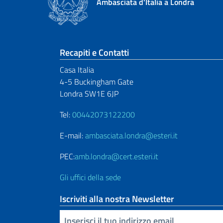
Ambasciata d'Italia a Londra
Sezione footer
Recapiti e Contatti
Casa Italia
4-5 Buckingham Gate
Londra SW1E 6JP
Tel:
00442073122200
E-mail:
ambasciata.londra@esteri.it
PEC:
amb.londra@cert.esteri.it
Gli uffici della sede
Iscriviti alla nostra Newsletter
Inserisci la tua email