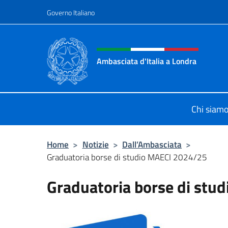
Salta al contenuto
Governo Italiano
Intestazione sito, social 
Ambasciata d'Italia a Londra
Il sito ufficiale dell'Ambasciata d'It
Chi siam
Home
>
Notizie
>
Dall’Ambasciata
>
Graduatoria borse di studio MAECI 2024/25
Graduatoria borse di stu