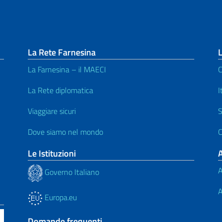
La Rete Farnesina
L
La Farnesina – il MAECI
C
La Rete diplomatica
I
Viaggiare sicuri
S
Dove siamo nel mondo
C
Le Istituzioni
A
Governo Italiano
A
Europa.eu
Domande frequenti