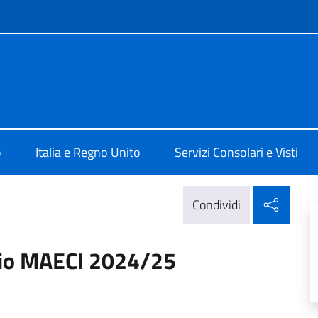
e menù
alia a Londra
o
Italia e Regno Unito
Servizi Consolari e Visti
Condi
Condividi
dio MAECI 2024/25