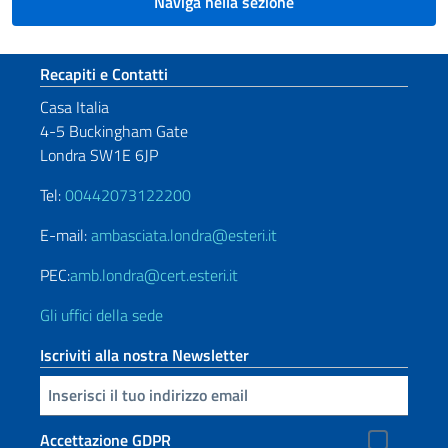
Naviga nella sezione
Sezione footer
Recapiti e Contatti
Casa Italia
4-5 Buckingham Gate
Londra SW1E 6JP
Tel:
00442073122200
E-mail:
ambasciata.londra@esteri.it
PEC:
amb.londra@cert.esteri.it
Gli uffici della sede
Iscriviti alla nostra Newsletter
Inserisci la tua email
Accettazione GDPR