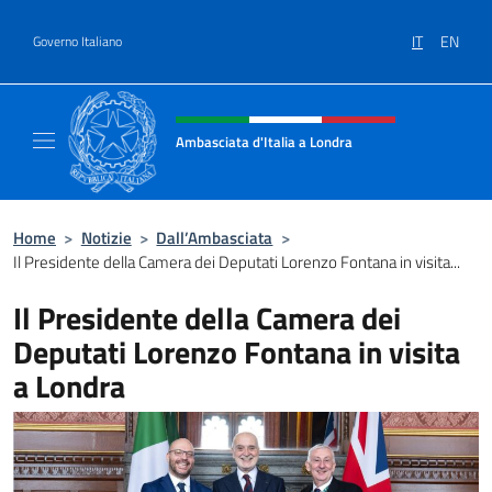
Salta al contenuto
IT
EN
Governo Italiano
Intestazione sito, social e menù
Ambasciata d'Italia a Londra
Il sito ufficiale dell'Ambasciata d'Italia a Lo
Home
>
Notizie
>
Dall’Ambasciata
>
Il Presidente della Camera dei Deputati Lorenzo Fontana in visita...
Il Presidente della Camera dei
Deputati Lorenzo Fontana in visita
a Londra