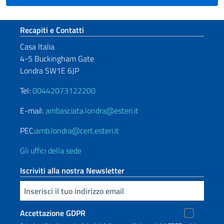
Sezione footer
Recapiti e Contatti
Casa Italia
4-5 Buckingham Gate
Londra SW1E 6JP
Tel:
00442073122200
E-mail:
ambasciata.londra@esteri.it
PEC:
amb.londra@cert.esteri.it
Gli uffici della sede
Iscriviti alla nostra Newsletter
Inserisci la tua email
Accettazione GDPR