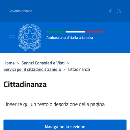
Salta al contenuto
IT
EN
Governo Italiano
Intestazione sito, social e menù
Ambasciata d'Italia a Londra
Il sito ufficiale dell'Ambasciata d'Italia a Lo
Home
>
Servizi Consolari e Visti
>
Servizi per il cittadino straniero
>
Cittadinanza
Cittadinanza
Inserire qui un testo o descrizione della pagina
Naviga nella sezione