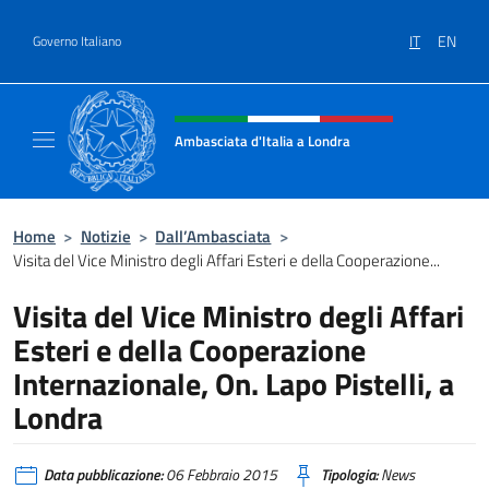
Salta al contenuto
IT
EN
Governo Italiano
Intestazione sito, social e menù
Ambasciata d'Italia a Londra
Il sito ufficiale dell'Ambasciata d'Italia a Lo
Home
>
Notizie
>
Dall’Ambasciata
>
Visita del Vice Ministro degli Affari Esteri e della Cooperazione...
Visita del Vice Ministro degli Affari
Esteri e della Cooperazione
Internazionale, On. Lapo Pistelli, a
Londra
Data pubblicazione:
06 Febbraio 2015
Tipologia:
News