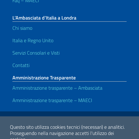
Faq – MAECI
L’Ambasciata d’Italia a Londra
Chi siamo
Italia e Regno Unito
Servizi Consolari e Visti
Contatti
Amministrazione Trasparente
Amministrazione trasparente – Ambasciata
Amministrazione trasparente – MAECI
Link Utili
Note legali
Privacy e cookie policy
Dichiarazione di accessibilità
Questo sito utilizza cookies tecnici (necessari) e analitici.
Proseguendo nella navigazione accetti l'utilizzo dei