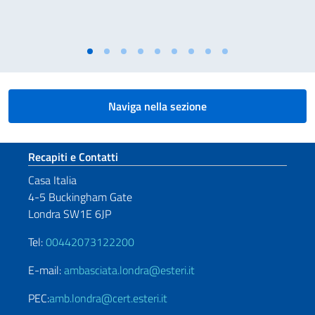
Naviga nella sezione
Sezione footer
Recapiti e Contatti
Casa Italia
4-5 Buckingham Gate
Londra SW1E 6JP
Tel:
00442073122200
E-mail:
ambasciata.londra@esteri.it
PEC:
amb.londra@cert.esteri.it