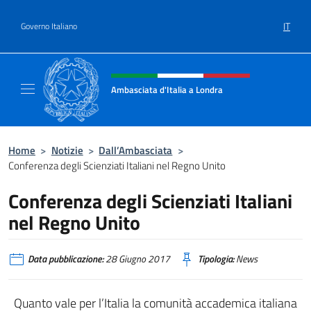
Salta al contenuto
IT
Governo Italiano
Intestazione sito, social e menù
Ambasciata d'Italia a Londra
Il sito ufficiale dell'Ambasciata d'Italia a Lo
Home
>
Notizie
>
Dall’Ambasciata
>
Conferenza degli Scienziati Italiani nel Regno Unito
Conferenza degli Scienziati Italiani
nel Regno Unito
Data pubblicazione:
28 Giugno 2017
Tipologia:
News
Quanto vale per l’Italia la comunità accademica italiana