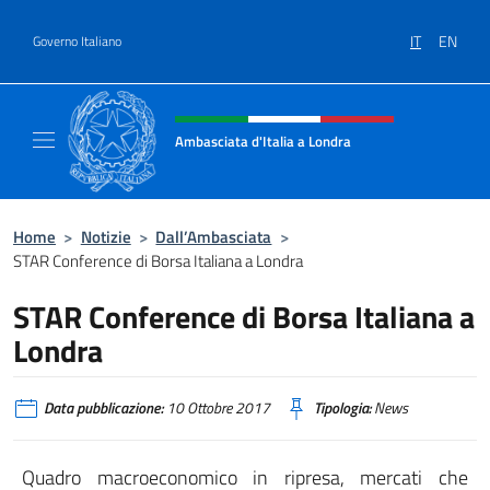
Salta al contenuto
IT
EN
Governo Italiano
Intestazione sito, social e menù
Ambasciata d'Italia a Londra
Il sito ufficiale dell'Ambasciata d'Italia a Lo
Home
>
Notizie
>
Dall’Ambasciata
>
STAR Conference di Borsa Italiana a Londra
STAR Conference di Borsa Italiana a
Londra
Data pubblicazione:
10 Ottobre 2017
Tipologia:
News
Quadro macroeconomico in ripresa, mercati che