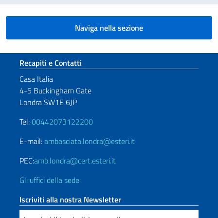
Naviga nella sezione
Sezione footer
Recapiti e Contatti
Casa Italia
4-5 Buckingham Gate
Londra SW1E 6JP
Tel:
00442073122200
E-mail:
ambasciata.londra@esteri.it
PEC:
amb.londra@cert.esteri.it
Gli uffici della sede
Iscriviti alla nostra Newsletter