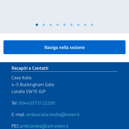
Naviga nella sezione
Sezione footer
Recapiti e Contatti
Casa Italia
4-5 Buckingham Gate
Londra SW1E 6JP
Tel:
00442073122200
E-mail:
ambasciata.londra@esteri.it
PEC:
amb.londra@cert.esteri.it