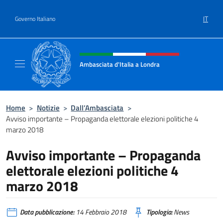
Salta al contenuto
IT
Governo Italiano
Intestazione sito, social e menù
Ambasciata d'Italia a Londra
Il sito ufficiale dell'Ambasciata d'Italia a Lo
Home
>
Notizie
>
Dall’Ambasciata
>
Avviso importante – Propaganda elettorale elezioni politiche 4
marzo 2018
Avviso importante – Propaganda
elettorale elezioni politiche 4
marzo 2018
Data pubblicazione:
14 Febbraio 2018
Tipologia:
News