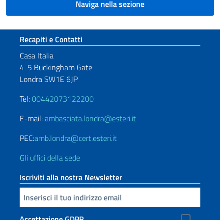
Naviga nella sezione
Sezione footer
Recapiti e Contatti
Casa Italia
4-5 Buckingham Gate
Londra SW1E 6JP
Tel:
00442073122200
E-mail:
ambasciata.londra@esteri.it
PEC:
amb.londra@cert.esteri.it
Gli uffici della sede
Iscriviti alla nostra Newsletter
Inserisci la tua email
Accettazione GDPR