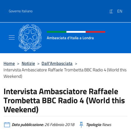
Salta al contenuto
IT
EN
Governo Italiano
Intestazione sito, social e menù
Ambasciata d'Italia a Londra
Il sito ufficiale dell'Ambasciata d'Italia a Lo
Home
>
Notizie
>
Dall’Ambasciata
>
Intervista Ambasciatore Raffaele Trombetta BBC Radio 4 (World this
Weekend)
Intervista Ambasciatore Raffaele
Trombetta BBC Radio 4 (World this
Weekend)
Data pubblicazione:
26 Febbraio 2018
Tipologia:
News