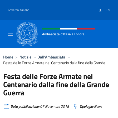
Salta al contenuto
IT
EN
Governo Italiano
Intestazione sito, social e menù
Ambasciata d'Italia a Londra
Il sito ufficiale dell'Ambasciata d'Italia a Lo
Home
>
Notizie
>
Dall’Ambasciata
>
Festa delle Forze Armate nel Centenario dalla fine della Grande...
Festa delle Forze Armate nel
Centenario dalla fine della Grande
Guerra
Data pubblicazione:
07 Novembre 2018
Tipologia:
News