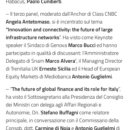
Habacus,
Paolo Cuniberti
.
– Il terzo panel, moderato dall’Anchor di Class CNBC
Angela Antetomaso
, si è incentrato sul tema
“Innovation and connectivity: the future of large
infrastructure networks
”. Ha visto come Keynote
speaker il Sindaco di Genova
Marco Bucci
ed hanno
partecipato in qualità di discussant: l’Amministratore
Delegato di Snam
Marco Alvera’
, il Managing Director
di Trenitalia UK
Ernesto Sicilia
ed il Head of European
Equity Markets di Mediobanca
Antonio Guglielmi
.
– “
The future of global finance and its role for Italy
”,
ha visto il Sottosegretario alla Presidenza del Consiglio
dei Ministri con delega agli Affari Regionali e
Autonomie, On.
Stefano Buffagni
come relatore
principale, in conversazione con il Commissario della
Consob, dott.
Carmine di Noia
e
Antonio Guglielmi
di