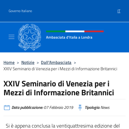
Salta al contenuto
IT
Governo Italiano
Intestazione sito, social e menù
Ambasciata d'Italia a Londra
Il sito ufficiale dell'Ambasciata d'Italia a Lo
Home
>
Notizie
>
Dall’Ambasciata
>
XXIV Seminario di Venezia per i Mezzi di Informazione Britannici
XXIV Seminario di Venezia per i
Mezzi di Informazione Britannici
Data pubblicazione:
07 Febbraio 2019
Tipologia:
News
Si è appena conclusa la ventiquattresima edizione del