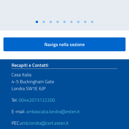
Naviga nella sezione
Sezione footer
Recapiti e Contatti
Casa Italia
4-5 Buckingham Gate
Londra SW1E 6JP
Tel:
00442073122200
E-mail:
ambasciata.londra@esteri.it
PEC:
amb.londra@cert.esteri.it