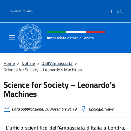
Salta al contenuto
IT
EN
Governo Italiano
Intestazione sito, social e menù
Ambasciata d'Italia a Londra
Il sito ufficiale dell'Ambasciata d'Italia a Lo
Home
>
Notizie
>
Dall’Ambasciata
>
Science for Society – Leonardo’s Machines
Science for Society – Leonardo’s
Machines
Data pubblicazione:
26 Novembre 2019
Tipologia:
News
L’ufficio scientifico dell’Ambasciata d’Italia a Londra,