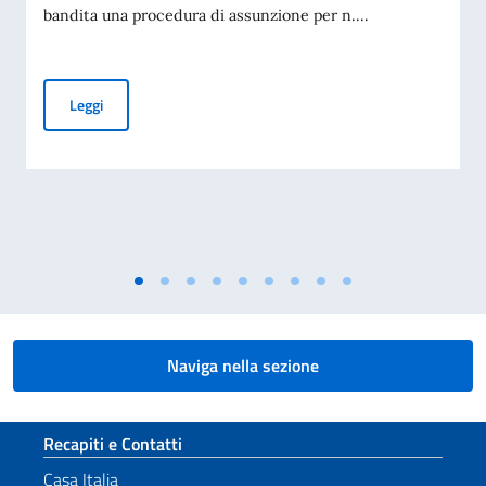
bandita una procedura di assunzione per n....
AVVISO ASSUNZIONE DI 1 IMPIEGATO/A A CONTRATTO TE
Leggi
Naviga nella sezione
Sezione footer
Recapiti e Contatti
Casa Italia