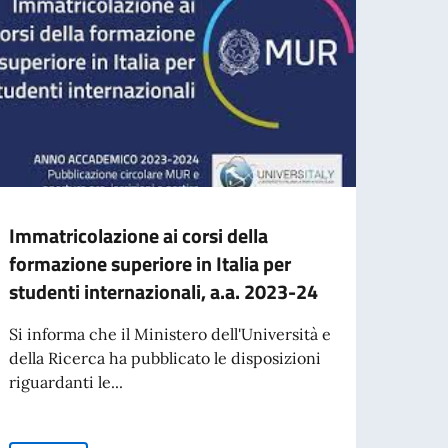
Immatricolazione ai corsi della
Contr
formazione superiore in Italia per
unive
studenti internazionali, a.a. 2023-24
lingu
Si informa che il Ministero dell'Università e
Il Min
della Ricerca ha pubblicato le disposizioni
Coope
riguardanti le...
contri