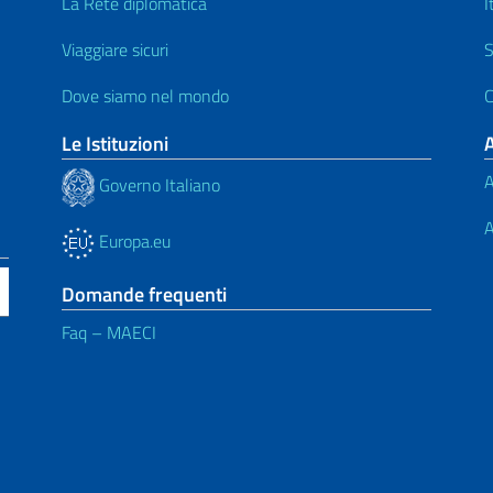
La Rete diplomatica
I
Viaggiare sicuri
S
Dove siamo nel mondo
C
Le Istituzioni
A
Governo Italiano
A
Europa.eu
Domande frequenti
Faq – MAECI