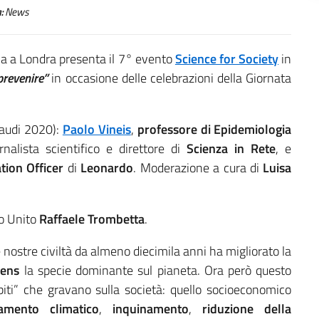
:
News
ia a Londra presenta il 7° evento
Science for Society
in
revenire”
in occasione delle celebrazioni della Giornata
audi 2020):
Paolo Vineis
,
professore di Epidemiologia
ornalista scientifico e direttore di
Scienza in Rete
, e
tion Officer
di
Leonardo
. Moderazione a cura di
Luisa
o Unito
Raffaele Trombetta
.
nostre civiltà da almeno diecimila anni ha migliorato la
ens
la specie dominante sul pianeta. Ora però questo
biti” che gravano sulla società: quello socioeconomico
amento climatico
,
inquinamento
,
riduzione della