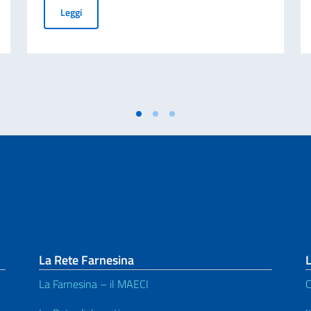
NTRATTO TEMPORANEO (6 mesi)
Dizionario Rai di Ortografia e Pronunzia - lancio della n
Leggi
La Rete Farnesina
L
La Farnesina – il MAECI
C