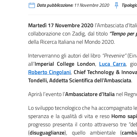
Data pubblicazione:
11 Novembre 2020
Tipologia
Martedì 17 Novembre 2020
l’Ambasciata d’Ital
collaborazione con Zadig, dal titolo
“Tempo per p
della Ricerca Italiana nel Mondo 2020.
Interverranno gli autori del libro
“Prevenire”
(Ein
all’
Imperial College London
,
Luca Carra
, gi
Roberto Cingolani
,
Chief Technology & Innova
Tondelli, Addetta Scientifica dell’Ambasciata
.
Aprirà l’evento l’
Ambasciatore d’Italia
nel Regn
Lo sviluppo tecnologico che ha accompagnato le 
speranza e la qualità di vita e reso
Homo sapi
progresso presenta il conto attraverso tre “de
(
disuguaglianze
), quello ambientale (
cambi