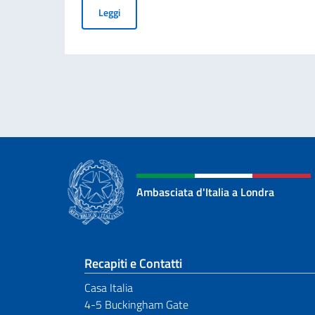
AVVISO ASSUNZIONE DI 1 IMPIEGATO/A A CO
Leggi
Ambasciata d'Italia a Londra
Sezione footer
Recapiti e Contatti
Casa Italia
4-5 Buckingham Gate