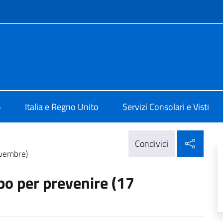
e menù
alia a Londra
o
Italia e Regno Unito
Servizi Consolari e Visti
Condi
Condividi
ovembre)
po per prevenire (17