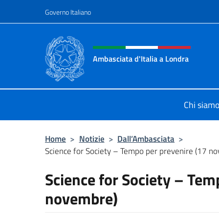
Salta al contenuto
Governo Italiano
Intestazione sito, social 
Ambasciata d'Italia a Londra
Il sito ufficiale dell'Ambasciata d'It
Chi siam
Home
>
Notizie
>
Dall’Ambasciata
>
Science for Society – Tempo per prevenire (17 n
Science for Society – Tem
novembre)