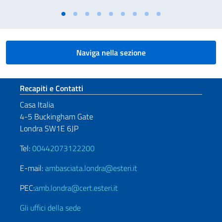
Naviga nella sezione
Sezione footer
Recapiti e Contatti
Casa Italia
4-5 Buckingham Gate
Londra SW1E 6JP
Tel:
00442073122200
E-mail:
ambasciata.londra@esteri.it
PEC:
amb.londra@cert.esteri.it
Gli uffici della sede