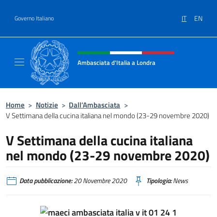
Salta al contenuto
IT
EN
Governo Italiano
Intestazione sito, social e menù
Ambasciata d'Italia a Londra
Il sito ufficiale dell'Ambasciata d'Italia a Lo
Home
>
Notizie
>
Dall’Ambasciata
>
V Settimana della cucina italiana nel mondo (23-29 novembre 2020)
V Settimana della cucina italiana
nel mondo (23-29 novembre 2020)
Data pubblicazione:
20 Novembre 2020
Tipologia:
News