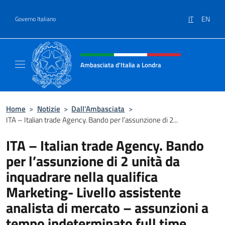
Salta al contenuto
IT
EN
Governo Italiano
Intestazione sito, social e menù
Ambasciata d'Italia a Londra
Il sito ufficiale dell'Ambasciata d'Italia a Lo
Home
>
Notizie
>
Dall’Ambasciata
>
ITA – Italian trade Agency. Bando per l’assunzione di 2...
ITA – Italian trade Agency. Bando
per l’assunzione di 2 unità da
inquadrare nella qualifica
Marketing- Livello assistente
analista di mercato – assunzioni a
tempo indeterminato full time.