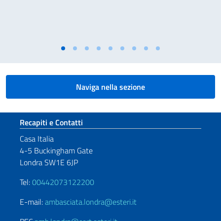
Naviga nella sezione
Sezione footer
Recapiti e Contatti
Casa Italia
4-5 Buckingham Gate
Londra SW1E 6JP
Tel:
00442073122200
E-mail:
ambasciata.londra@esteri.it