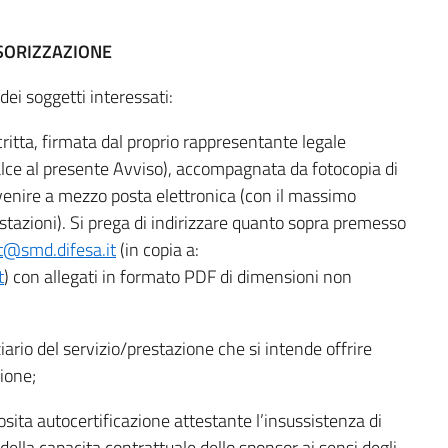
SORIZZAZIONE
dei soggetti interessati:
ritta, firmata dal proprio rappresentante legale
alce al presente Avviso), accompagnata da fotocopia di
venire a mezzo posta elettronica (con il massimo
estazioni). Si prega di indirizzare quanto sopra premesso
t@smd.difesa.it
(in copia a:
t
) con allegati in formato PDF di dimensioni non
ziario del servizio/prestazione che si intende offrire
zione;
ita autocertificazione attestante l’insussistenza di
 della capacita contrattuale dello sponsor ai sensi degli