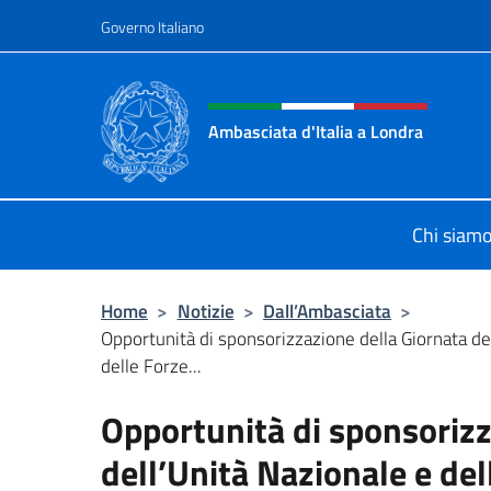
Salta al contenuto
Governo Italiano
Intestazione sito, social 
Ambasciata d'Italia a Londra
Il sito ufficiale dell'Ambasciata d'It
Chi siam
Home
>
Notizie
>
Dall’Ambasciata
>
Opportunità di sponsorizzazione della Giornata de
delle Forze...
Opportunità di sponsorizz
dell’Unità Nazionale e de