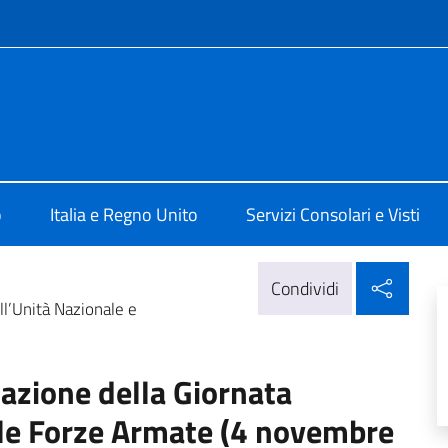
e menù
alia a Londra
o
Italia e Regno Unito
Servizi Consolari e Visti
Condi
Condividi
ll’Unità Nazionale e
azione della Giornata
lle Forze Armate (4 novembre