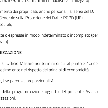
6/679, art. 13, di cui alla modulistica in allegato;
amento dei propri dati, anche personali, ai sensi del D.
enerale sulla Protezione dei Dati / RGPD (UE)
durali;
ate o espresse in modo indeterminato o incompleto (per
rafa).
RIZZAZIONE
all’Ufficio Militare nei termini di cui al punto 3.1.a del
simo ente nel rispetto dei principi di economicità,
to, trasparenza, proporzionalità.
tà della programmazione oggetto del presente Avviso,
izzazioni.