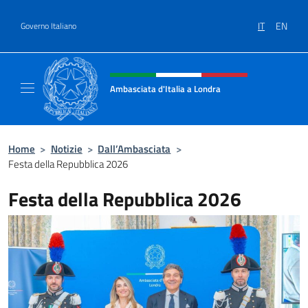
Salta al contenuto
IT
EN
Governo Italiano
Intestazione sito, social e menù
Ambasciata d'Italia a Londra
Il sito ufficiale dell'Ambasciata d'Italia a Lo
Home
>
Notizie
>
Dall’Ambasciata
>
Festa della Repubblica 2026
Festa della Repubblica 2026