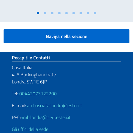
Naviga nella sezione
Sezione footer
Recapiti e Contatti
Casa Italia
4-5 Buckingham Gate
Londra SW1E 6JP
Tel:
00442073122200
E-mail:
ambasciata.londra@esteri.it
PEC:
amb.londra@cert.esteri.it
Gli uffici della sede