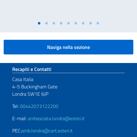
Naviga nella sezione
Sezione footer
Recapiti e Contatti
Casa Italia
4-5 Buckingham Gate
Londra SW1E 6JP
Tel:
00442073122200
E-mail:
ambasciata.londra@esteri.it
PEC:
amb.londra@cert.esteri.it