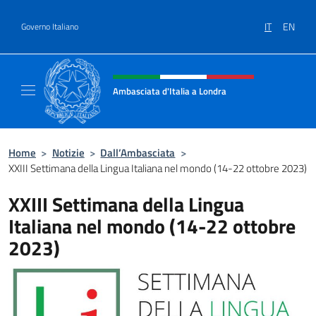
Salta al contenuto
IT
EN
Governo Italiano
Intestazione sito, social e menù
Ambasciata d'Italia a Londra
Il sito ufficiale dell'Ambasciata d'Italia a Lo
Home
>
Notizie
>
Dall’Ambasciata
>
XXIII Settimana della Lingua Italiana nel mondo (14-22 ottobre 2023)
XXIII Settimana della Lingua
Italiana nel mondo (14-22 ottobre
2023)