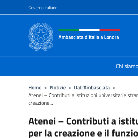
Salta al contenuto
Governo Italiano
Intestazione sito, social 
Ambasciata d'Italia a Londra
Il sito ufficiale dell'Ambasciata d'It
Chi siam
Home
>
Notizie
>
Dall’Ambasciata
>
Atenei – Contributi a istituzioni universitarie stra
creazione...
Atenei – Contributi a istit
per la creazione e il funz