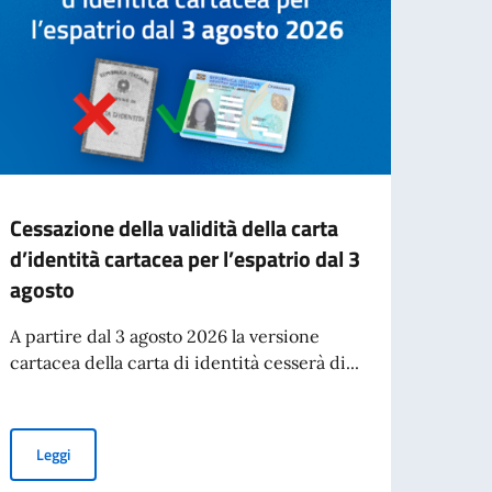
Cessazione della validità della carta
Amba
d’identità cartacea per l’espatrio dal 3
Segre
agosto
Domi
A partire dal 3 agosto 2026 la versione
L'Amb
cartacea della carta di identità cesserà di...
il Se
Domin
tà
Cessazione della validità della carta d’identità cartacea per l’esp
Leggi
Leg