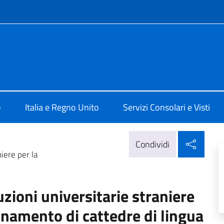
e menù
alia a Londra
o
Italia e Regno Unito
Servizi Consolari e Visti
Condi
Condividi
niere per la
uzioni universitarie straniere
ionamento di cattedre di lingua