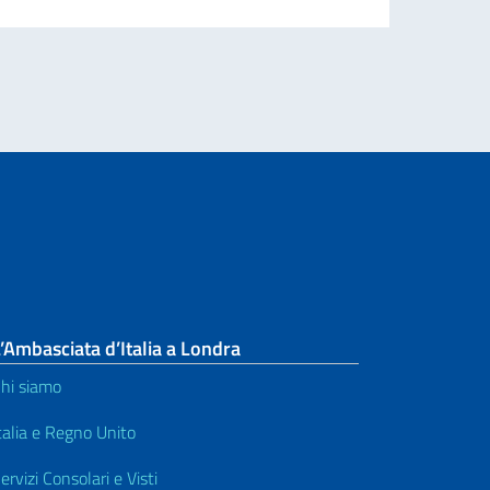
’Ambasciata d’Italia a Londra
hi siamo
talia e Regno Unito
ervizi Consolari e Visti