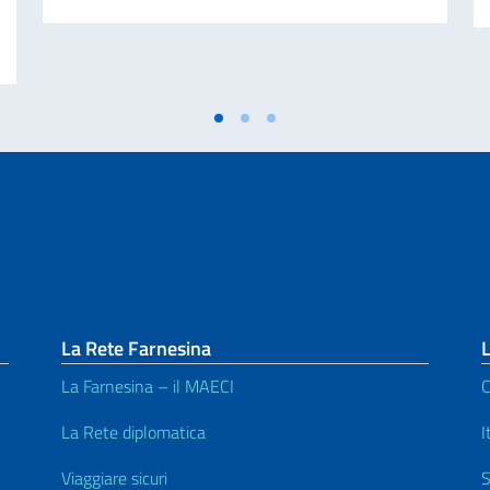
o Italiano nel Mondo - messaggio del Ministro degli Affari Esteri
La Rete Farnesina
L
La Farnesina – il MAECI
C
La Rete diplomatica
I
Viaggiare sicuri
S