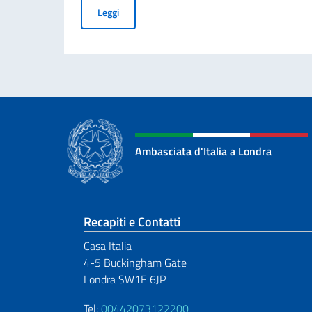
25ª Giornata Nazionale del Sacrificio del Lavor
Leggi
Ambasciata d'Italia a Londra
Sezione footer
Recapiti e Contatti
Casa Italia
4-5 Buckingham Gate
Londra SW1E 6JP
Tel:
00442073122200