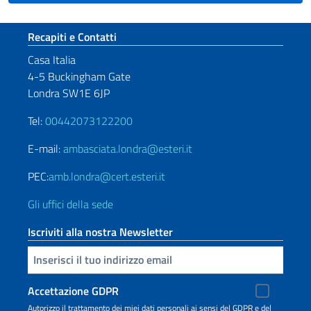
Sezione footer
Recapiti e Contatti
Casa Italia
4-5 Buckingham Gate
Londra SW1E 6JP
Tel:
00442073122200
E-mail:
ambasciata.londra@esteri.it
PEC:
amb.londra@cert.esteri.it
Gli uffici della sede
Iscriviti alla nostra Newsletter
Inserisci la tua email
Accettazione GDPR
Autorizzo il trattamento dei miei dati personali ai sensi del GDPR e del