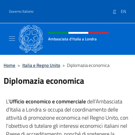
Salta al contenuto
IT
EN
Governo Italiano
Intestazione sito, social e menù
Ambasciata d'Italia a Londra
Il sito ufficiale dell'Ambasciata d'Italia a Lo
Home
>
Italia e Regno Unito
>
Diplomazia economica
Diplomazia economica
L’
Ufficio economico e commerciale
dell’Ambasciata
d’Italia a Londra si occupa del coordinamento delle
attività di promozione economica nel Regno Unito, con
l’obiettivo di tutelare gli interessi economici italiani nel
Paese di accreditamento, nonché di sostenere la