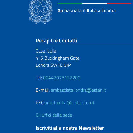
Ambasciata d'Italia a Londra
Sezione footer
Recapiti e Contatti
Casa Italia
4-5 Buckingham Gate
Londra SW1E 6JP
Tel:
00442073122200
E-mail:
ambasciata.londra@esteri.it
PEC:
amb.londra@cert.esteri.it
Gli uffici della sede
Iscriviti alla nostra Newsletter