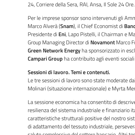
24, Corriere della Sera, RAI, Ansa, Il Sole 24 Ore.
Per le imprese sponsor sono intervenuti gli Amm
Marco Alverà (
Snam
), il Chief Economist di
Banc
Presidente di
Eni
, Lapo Pistelli, il Chairman e 
Group Managing Director di
Novamont
Marco Fu
Green Network Energy
ha sponsorizzato in esclu
Campari Group
ha contribuito agli eventi sociali
Sessioni di lavoro. Temi e contenuti.
Le tre sessioni di lavoro sono state moderate da
Molinari (situazione internazionale) e Myrta Mer
La sessione economica ha consentito di descriver
resilienza del sistema industriale e finanziario i
caratteristiche strutturali positive del nostro 
di adattamento del tessuto industriale, persever
salute complessivo del settore bancario. Altri tem