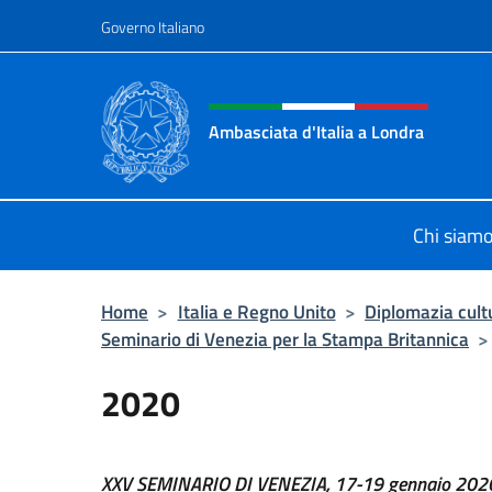
Salta al contenuto
Governo Italiano
Intestazione sito, social 
Ambasciata d'Italia a Londra
Il sito ufficiale dell'Ambasciata d'It
Chi siam
Home
>
Italia e Regno Unito
>
Diplomazia cult
Seminario di Venezia per la Stampa Britannica
>
2020
XXV SEMINARIO DI VENEZIA, 17-19 gennaio 202