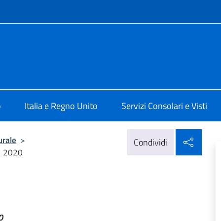
e menù
alia a Londra
o
Italia e Regno Unito
Servizi Consolari e Visti
Condi
urale
>
Condividi
2020
0