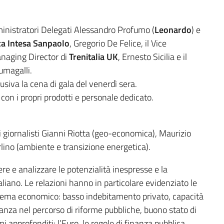
inistratori Delegati Alessandro Profumo (
Leonardo
) e
a Intesa Sanpaolo
, Gregorio De Felice, il Vice
Managing Director di
Trenitalia UK
, Ernesto Sicilia e il
magalli.
siva la cena di gala del venerdì sera.
 con i propri prodotti e personale dedicato.
i giornalisti Gianni Riotta (geo-economica), Maurizio
lino (ambiente e transizione energetica).
e e analizzare le potenzialità inespresse e la
taliano. Le relazioni hanno in particolare evidenziato le
sistema economico: basso indebitamento privato, capacità
anza nel percorso di riforme pubbliche, buono stato di
i approfonditi: l’Euro, le regole di finanza pubblica