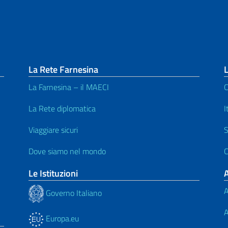
La Rete Farnesina
L
La Farnesina – il MAECI
C
La Rete diplomatica
I
Viaggiare sicuri
S
Dove siamo nel mondo
C
Le Istituzioni
A
Governo Italiano
A
Europa.eu