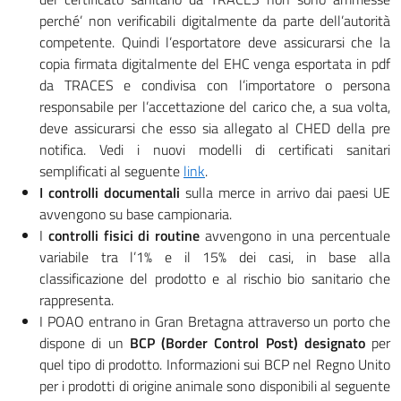
perché’ non verificabili digitalmente da parte dell’autorità
competente. Quindi l’esportatore deve assicurarsi che la
copia firmata digitalmente del EHC venga esportata in pdf
da TRACES e condivisa con l’importatore o persona
responsabile per l’accettazione del carico che, a sua volta,
deve assicurarsi che esso sia allegato al CHED della pre
notifica. Vedi i nuovi modelli di certificati sanitari
semplificati al seguente
link
.
I controlli documentali
sulla merce in arrivo dai paesi UE
avvengono su base campionaria.
I
controlli fisici di routine
avvengono in una percentuale
variabile tra l’1% e il 15% dei casi, in base alla
classificazione del prodotto e al rischio bio sanitario che
rappresenta.
I POAO entrano in Gran Bretagna attraverso un porto che
dispone di un
BCP (
Border Control Post)
designato
per
quel tipo di prodotto. Informazioni sui BCP nel Regno Unito
per i prodotti di origine animale sono disponibili al seguente