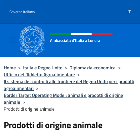
Salta al contenuto
IT
Governo Italiano
Intestazione sito, social e menù
Ambasciata d'Italia a Londra
Il sito ufficiale dell'Ambasciata d'Italia a Lo
Home
>
Italia e Regno Unito
>
Diplomazia economica
>
Ufficio dell’Addetto Agroalimentare
>
Il sistema dei controlli alle frontiere del Regno Unito per i prodotti
agroalimentari
>
Border Target Operating Model: animali e prodotti di origine
animale
>
Prodotti di origine animale
Prodotti di origine animale