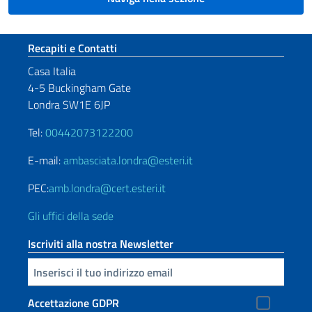
Sezione footer
Recapiti e Contatti
Casa Italia
4-5 Buckingham Gate
Londra SW1E 6JP
Tel:
00442073122200
E-mail:
ambasciata.londra@esteri.it
PEC:
amb.londra@cert.esteri.it
Gli uffici della sede
Iscriviti alla nostra Newsletter
Inserisci la tua email
Accettazione GDPR